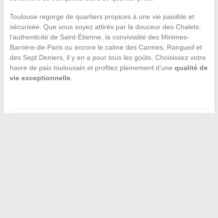
Toulouse regorge de quartiers propices à une vie paisible et
sécurisée. Que vous soyez attirés par la douceur des Chalets,
l’authenticité de Saint-Étienne, la convivialité des Minimes-
Barrière-de-Paris ou encore le calme des Carmes, Rangueil et
des Sept Deniers, il y en a pour tous les goûts. Choisissez votre
havre de paix toulousain et profitez pleinement d’une
qualité de
vie exceptionnelle
.
←
Découvrez la nouvelle plateforme de streaming EOS-To
pour regarder des films gratuitement chez vous !
Les meilleures options de transport en commun pour
rejoindre Versailles depuis Paris
→
Recherche